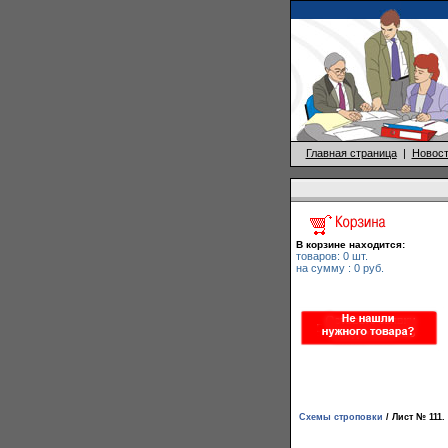
Главная страница
|
Новос
Схемы строповки
/ Лист № 111