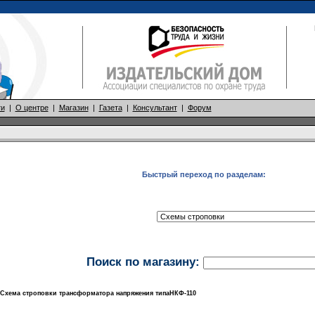
ти
|
О центре
|
Магазин
|
Газета
|
Консультант
|
Форум
Быстрый переход по разделам:
Поиск по магазину:
. Схема строповки трансформатора напряжения типаНКФ-110